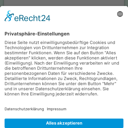
Mehr Informationen
Akzeptieren
powered by
Usercentrics Consent Management Platform
&
eRecht24
QsQ | Inhaber: Christof Brockers
Brüsseler Allee 41 | D-41812 Erkelenz
kontakt@qsq.de
|
www.qsq.de
+49 (0)
24 31 / 94 84 58-0